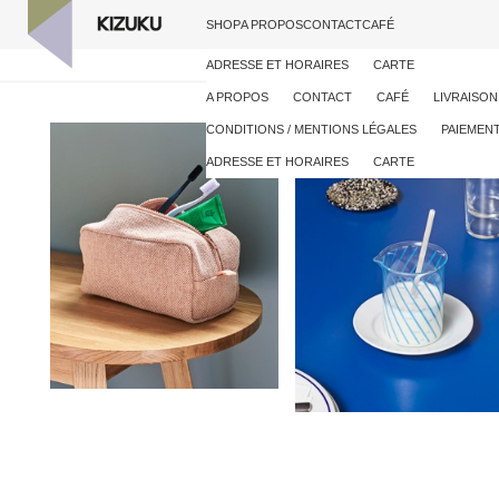
SHOP
A PROPOS
CONTACT
CAFÉ
SÉLECTION
KIZUKU
ACCUEIL
ADRESSES ET HORAIRES
ADRESSE ET HORAIRES
BOUTIQUE
MOBILIER
ATELIER/SHOWROOM
CARTE
FORMULAIRE DE C
ACCESSOIRES
A PROPOS
CONTACT
CAFÉ
LIVRAISON
CONDITIONS / MENTIONS LÉGALES
PAIEMEN
KIZUKU
ADRESSES ET HORAIRES
ADRESSE ET HORAIRES
BOUTIQUE
ATELIER/SHOWROOM
CARTE
FORMULAIRE DE C