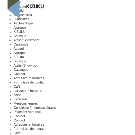
Shop
Sélection
Mobilier
Accessoires
Luminaires
Textiles/Tapis
A propos
KIZUKU
Boutique
Atelier/Showroom
Catalogue
Accueil
A propos
KIZUKU
Boutique
Atelier/Showroom
Catalogue
Contact
Adresses et horaires
Formulaire de contact
Café
adresse et horaires
carte
Livraison
Mentions légales
Conditions / mentions légales
Paiement sécurisé
Contact
Contact
Adresses et horaires
Formulaire de contact
Café